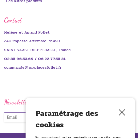
Les autres produits
Contact
Hélène et Arnaud Follet
240 impasse Artemare 76450
SAINT-VAAST-DIEPPEDALLE, France
02.35.96.53.69 / 06.22.77.55.31
commande@auxglacesfollet.fr
Newsletter
Paramétrage des
cookies
En poursuivant votre navigation sur ce site, vous