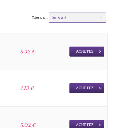
Trier par :
De A à Z
ACHETEZ
5.32 €
ACHETEZ
4.73 €
ACHETEZ
5.02 €