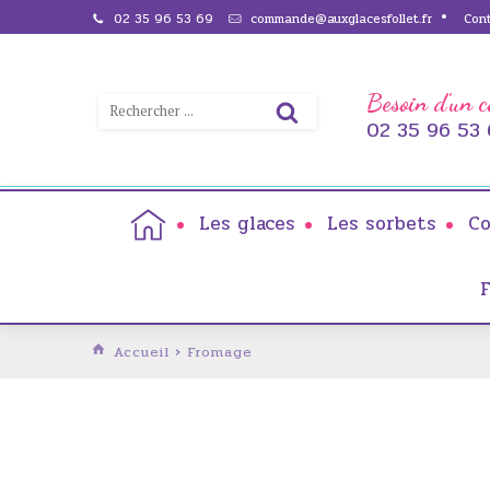
02 35 96 53 69
commande@auxglacesfollet.fr
Con
Besoin d'un c
02 35 96 53
Les glaces
Les sorbets
Co
F
Accueil
›
Fromage