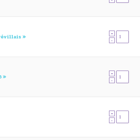
-
+
évillais »
-
+
6 »
-
+
-