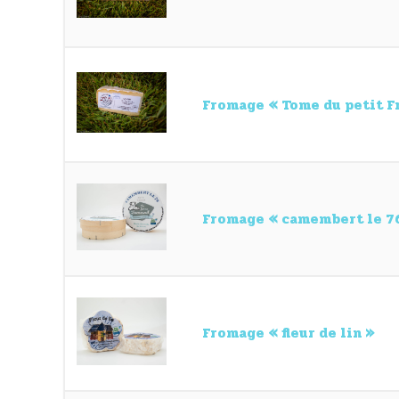
Fromage « Tome du petit Fr
Fromage « camembert le 7
Fromage « fleur de lin »