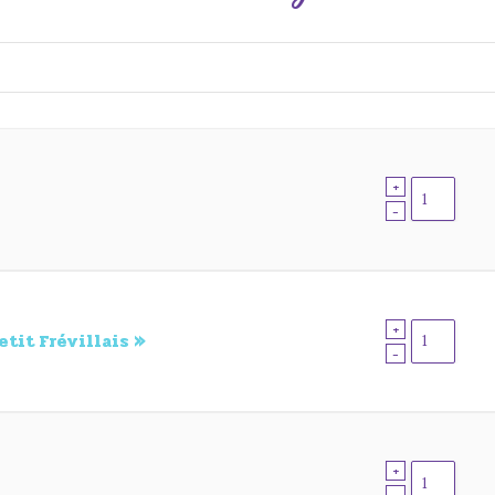
+
-
+
tit Frévillais »
-
+