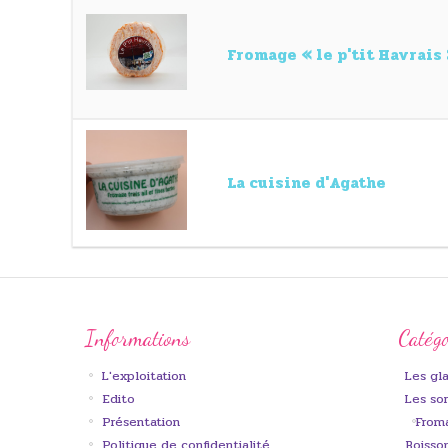
Fromage « le p'tit Havrais
La cuisine d'Agathe
Informations
Catégo
L'exploitation
Les gl
Edito
Les so
Présentation
From
Politique de confidentialité
Boisson