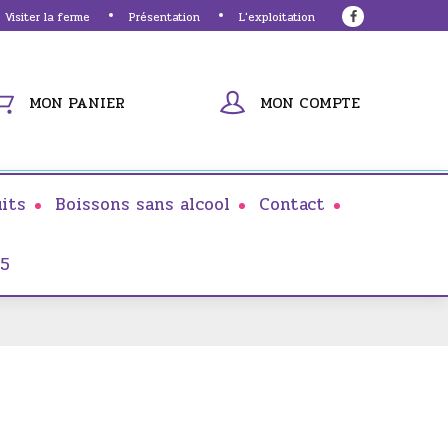
Visiter la ferme
Présentation
L'exploitation
MON PANIER
MON COMPTE
its
Boissons sans alcool
Contact
25