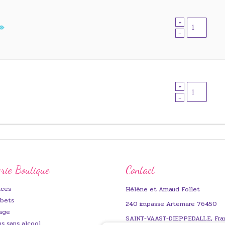
+
 »
-
+
-
rie Boutique
Contact
aces
Hélène et Arnaud Follet
rbets
240 impasse Artemare 76450
age
SAINT-VAAST-DIEPPEDALLE, Fra
s sans alcool