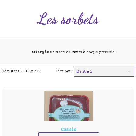
Les sorbets
allergène
: trace de fruits à coque possible
Résultats 1 - 12 sur 12
Trier par :
De A à Z
Cassis