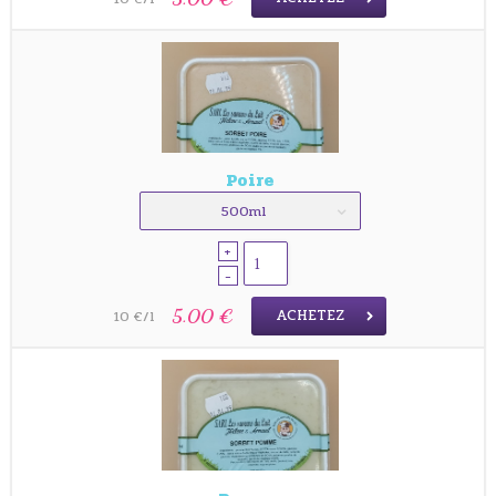
Poire
500ml
+
-
ACHETEZ
5.00 €
10 €/l