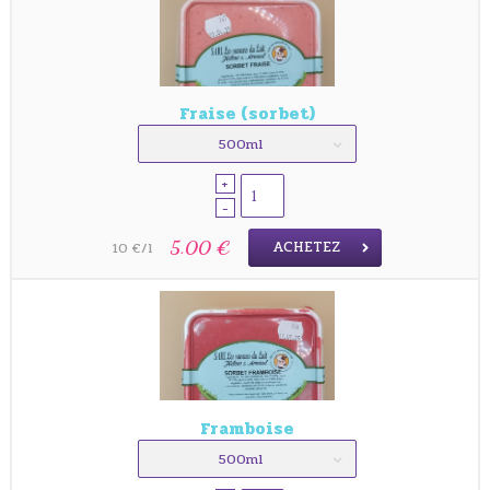
Fraise (sorbet)
500ml
+
-
ACHETEZ
5.00 €
10 €/l
Framboise
500ml