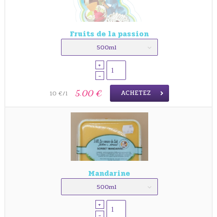
Fruits de la passion
500ml
+
-
ACHETEZ
5.00 €
10 €/l
Mandarine
500ml
+
-