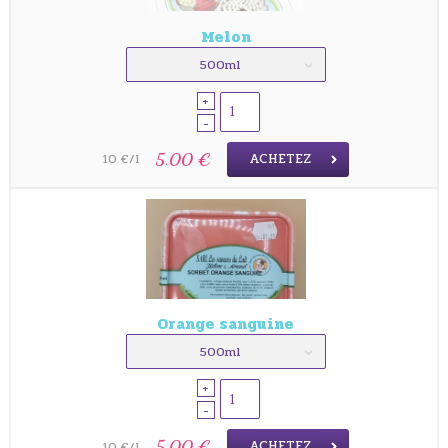
Melon
500ml
+
-
ACHETEZ
5.00 €
10 €/l
Orange sanguine
500ml
+
-
ACHETEZ
5.00 €
10 €/l