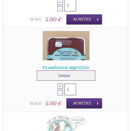
+
-
ACHETEZ
5.00 €
10 €/l
Framboise myrtille
500ml
+
-
ACHETEZ
5.00 €
10 €/l