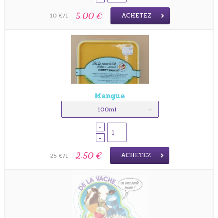
ACHETEZ
5.00 €
10 €/l
Mangue
100ml
+
-
ACHETEZ
2.50 €
25 €/l