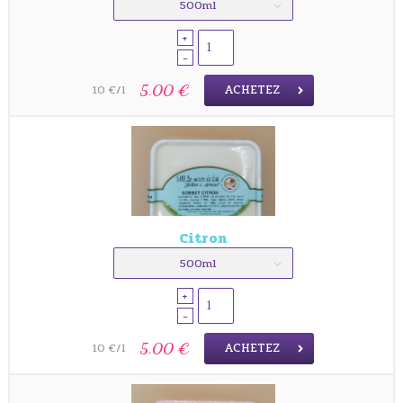
500ml
+
-
ACHETEZ
5.00 €
10 €/l
Citron
500ml
+
-
ACHETEZ
5.00 €
10 €/l